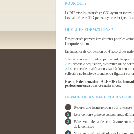
POUR QUI ?
Le DIF vise les salariés en CDI ayant au moins un
Les salariés en CDD peuvent y accéder (justifica
QUELLES FORMATIONS ?
Des priorités peuvent être définies pour les acti
interprofessionnel.
En l'absence de convention ou d’accord, les acti
>
les actions de promotion permettant d'acquérir u
>
les actions d'acquisition, d'entretien ou de per
>
les actions de qualification visant à l'obtention
collective nationale de branche, ou figurant sur u
Exemple de formations ALEFOR: les formation
perfectionnement des connaissances.
DÉMARCHE À SUIVRE POUR VOTRE 
Repérer une formation qui vous intéresse (v
Lors de notre prise de contact, nous défin
Faîtes votre demande écrite à votre employ
de la demande
Nous avertir (mail, téléphone) lorsque vo