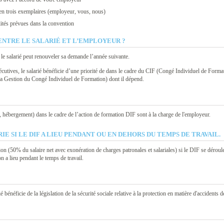
en trois exemplaires (employeur, vous, nous)
lités prévues dans la convention
ENTRE LE SALARIÉ ET L’EMPLOYEUR ?
 le salarié peut renouveler sa demande l’année suivante.
écutives, le salarié bénéficie d’une priorité de dans le cadre du CIF (Congé Individuel de Forma
 Gestion du Congé Individuel de Formation) dont il dépend.
, hébergement) dans le cadre de l’action de formation DIF sont à la charge de l'employeur.
E SI LE DIF A LIEU PENDANT OU EN DEHORS DU TEMPS DE TRAVAIL.
on (50% du salaire net avec exonération de charges patronales et salariales) si le DIF se déroule
n a lieu pendant le temps de travail.
é bénéficie de la législation de la sécurité sociale relative à la protection en matière d'accidents 