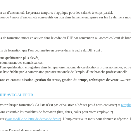
 an d’ancienneté. Le prorata temporis s’applique pour les salariés à temps partiel.
tion de 4 mois d’ancienneté consécutifs ou non dans la même entreprise sur les 12 derniers moi
ons de formation mises en œuvre dans le cadre du DIF par convention ou accord collectif de bran
ons de formation que l’on peut mettre en œuvre dans le cadre du DIF sont :
ne qualification plus élevée,
fectionnement des connaissances,
 d'une qualification enregistrée dans le répertoire national de certifications professionnelles, ou
ne liste établie par la commission paritaire nationale de l'emploi d'une branche professionnelle.
s en communication, gestion du stress, gestion du temps, techniques de vente……rentr
DIF AVEC ALEFOR
oir rubrique formation), (la liste n’est pas exhaustive n’hésitez pas à nous contacter) et
remplis
irons ensemble les modalités de formation (lieu, dates, coûts pour votre employeur)
eur (
voir modèle de lettre de demande écrite
). L’employeur a un mois pour donner sa réponse. L
us avez l’accord de votre employeur