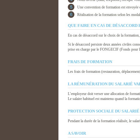
Une convention de formation est envoyée 
Réalisation de la formation selon les moda
QUE FAIRE EN CAS DE DÉSACCORD 
En cas de désaccord sur le choix de la formation,
Si le désaccord persiste deux années civiles cons
prise en charge par le FONGECIF (Fonds pour la
FRAIS DE FORMATION
Les frais de formation (restauration, déplacement
LA RÉMUNÉRATION DU SALARIÉ VARI
L’employeur doit verser une allocation de formati
Le salaire habituel est maintenu quand la formatio
PROTECTION SOCIALE DU SALARIÉ
Pendant la durée de la formation réalisée, le salari
A SAVOIR